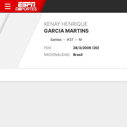
KENAY HENRIQUE
GARCIA MARTINS
Santos
#37
M
FDN
28/3/2006 (20)
NACIONALIDAD
Brasil
Perfil de Jugador
Bio
Noticias
Partidos
Estadísticas
Próximo partido
2026 Brasileiro Serie A