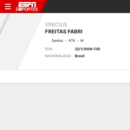
VINICIUS
FREITAS FABRI
Santos
#76
M
FDN
22/1/2008 (18)
NACIONALIDAD
Brasil
Perfil de Jugador
Bio
Noticias
Partidos
Estadísticas
Próximo partido
2026 Brasileiro Serie A