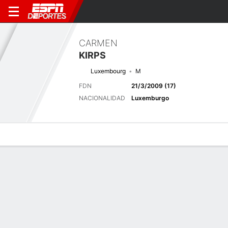
CARMEN
KIRPS
Luxembourg
M
FDN
21/3/2009 (17)
NACIONALIDAD
Luxemburgo
Perfil de Jugador
Bio
Noticias
Partidos
Estadísticas
Últimas noticias
Ver Todo