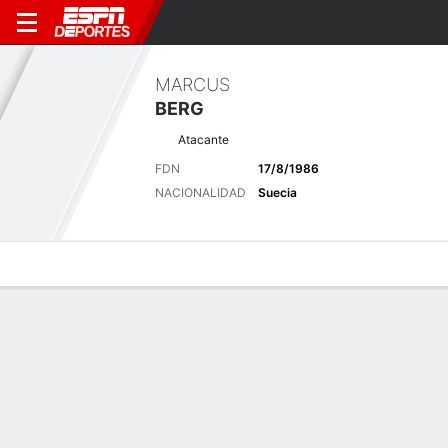
MARCUS
BERG
Atacante
FDN
17/8/1986
NACIONALIDAD
Suecia
Perfil de Jugador
Bio
Noticias
Partidos
Estadísticas
Últimas noticias
Ver Todo