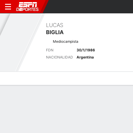
LUCAS
BIGLIA
Mediocampista
FDN
30/1/1986
NACIONALIDAD
Argentina
Perfil de Jugador
Bio
Noticias
Partidos
Estadísticas
Últimas noticias
Ver Todo