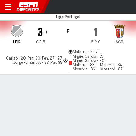
Uniao Leiria v Braga
Liga Portugal
3
1
F
LEIR
6-3-5
5-2-6
SCB
Matheus - 7', 7'
Miguel Garcia - 19'
Carlao - 20' Pen, 20' Pen, 27', 27'
Miguel Garcia - 20'
Jorge Fernandes - 88' Pen, 88'
Matheus - 83'
Matheus - 84'
Mossoró - 86'
Mossoró - 87'
Resumen
LÍNEA DE TIEMPO DE JUEGO
LEIR