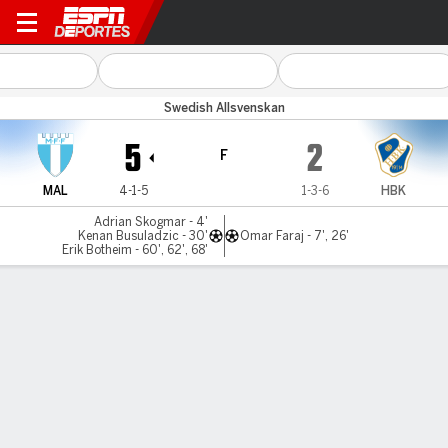
Malmö FF v Halmstads
Swedish Allsvenskan
5
2
F
MAL
4-1-5
1-3-6
HBK
Adrian Skogmar - 4'
Kenan Busuladzic - 30'
Omar Faraj - 7', 26'
Erik Botheim - 60', 62', 68'
Resumen
Comentario
LÍNEA DE TIEMPO DE JUEGO