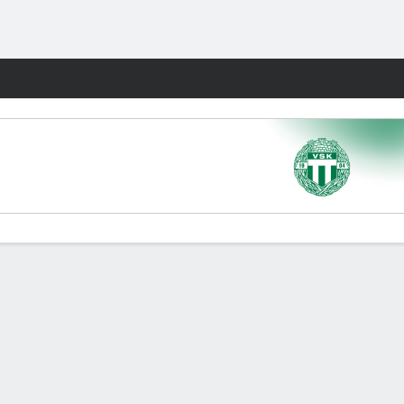
Watch
Juegos