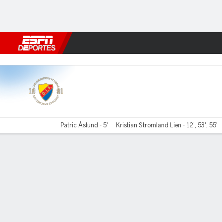
Fútbol
MLB
F. Americano
Básquetbol
WNBA
F1
Boxe
Djurgården v Västerås
Patric Åslund - 5'
Kristian Stromland Lien - 12', 53', 55'
Resumen
Comentario