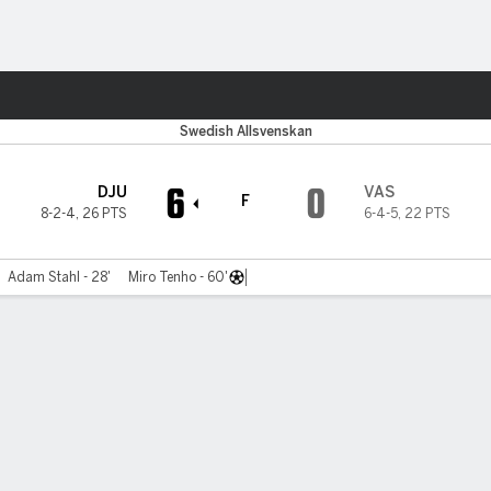
o
Más Deportes
Swedish Allsvenskan
6
0
DJU
VAS
F
8-2-4
,
26 PTS
6-4-5
,
22 PTS
Adam Stahl - 28'
Miro Tenho - 60'