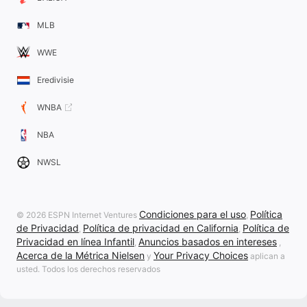
MLB
WWE
Eredivisie
WNBA
NBA
NWSL
Condiciones para el uso
Política
© 2026 ESPN Internet Ventures
,
de Privacidad
Política de privacidad en California
Política de
,
,
Privacidad en línea Infantil
Anuncios basados en intereses
,
,
Acerca de la Métrica Nielsen
Your Privacy Choices
y
aplican a
usted. Todos los derechos reservados