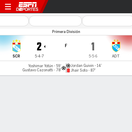
Sporting Cristal v ADT
Primera División
2
1
F
SCR
5-4-7
5-5-6
ADT
Jordan Guivin - 14'
Yoshimar Yotún - 59'
Gustavo Cazonatti - 78'
Jhair Soto - 87'
Resumen
Comentario
LÍNEA DE TIEMPO DE JUEGO
SCR