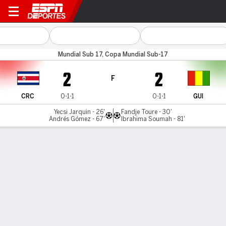
Costa Rica v GUI U17
Mundial Sub 17, Copa Mundial Sub-17
2
2
F
CRC
0-1-1
0-1-1
GUI
Yecsi Jarquin - 26'
Fandje Toure - 30'
Andrés Gómez - 67'
Ibrahima Soumah - 81'
Resumen
Comentario
LÍNEA DE TIEMPO DE JUEGO
CRC