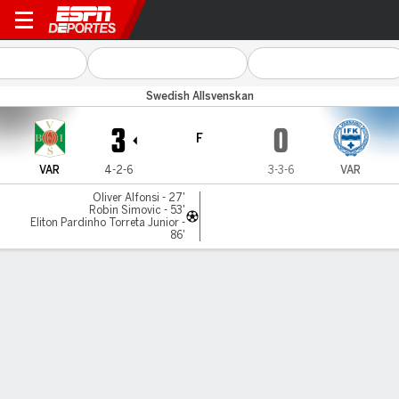
Varbergs BoIS v Värnamo
Swedish Allsvenskan
3
0
F
VAR
4-2-6
3-3-6
VAR
Oliver Alfonsi - 27'
Robin Simovic - 53'
Eliton Pardinho Torreta Junior -
86'
Resumen
LÍNEA DE TIEMPO DE JUEGO