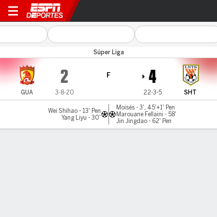
Guangzhou v Shandong
Súper Liga
2
4
F
GUA
3-8-20
22-3-5
SHT
Moisés - 3', 45'+1' Pen
Wei Shihao - 13' Pen
Marouane Fellaini - 58'
Yang Liyu - 30'
Jin Jingdao - 62' Pen
Resumen
Comentario
LÍNEA DE TIEMPO DE JUEGO