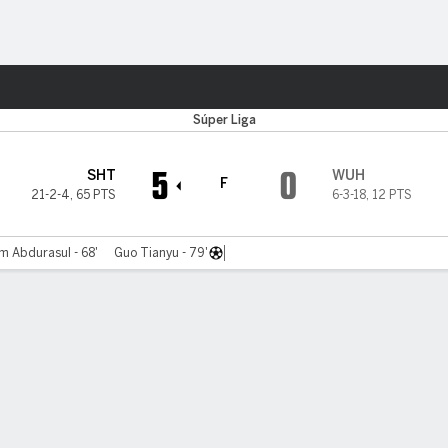
o
Más Deportes
Súper Liga
5
0
SHT
WUH
F
21-2-4
,
65 PTS
6-3-18
,
12 PTS
 Abdurasul - 68'
Guo Tianyu - 79'