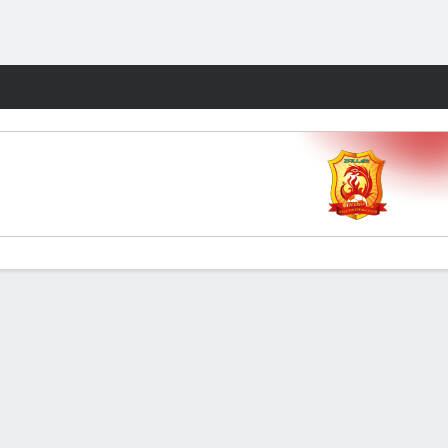
Watch
Juegos