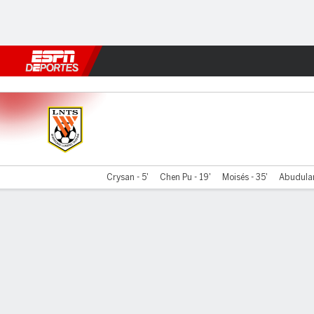
Fútbol
MLB
F. Americano
Básquetbol
WNBA
F1
Boxe
Shandong v Wuhan YR
Crysan - 5'
Chen Pu - 19'
Moisés - 35'
Abudulam
Resumen
Comentario