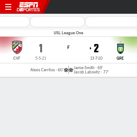
Central Valley v Greenville
USL League One
1
2
F
CVF
5-5-21
13-7-10
GRE
Jamie Smith - 69'
Alexis Cerritos - 60'
Jacob Labovitz - 77'
Resumen
LÍNEA DE TIEMPO DE JUEGO
CVF