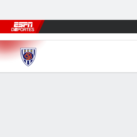
Fútbol
MLB
F. Americano
Básquetbol
WNBA
F1
Boxe
Sp. Barracas v Centro Españ
Resumen
INFORMACIÓN DEL PARTIDO