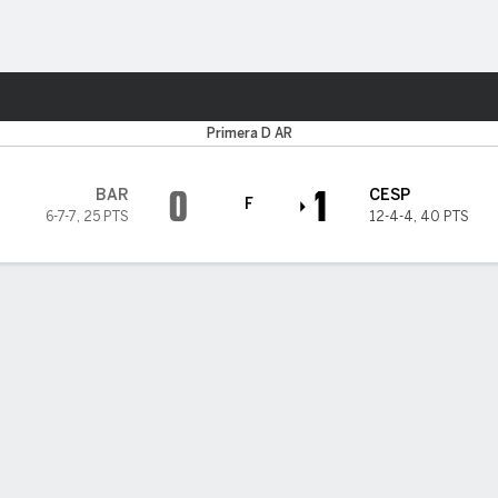
o
Más Deportes
ol
Primera D AR
0
1
BAR
CESP
F
6-7-7
,
25 PTS
12-4-4
,
40 PTS