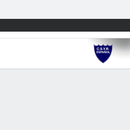
Watch
Juegos