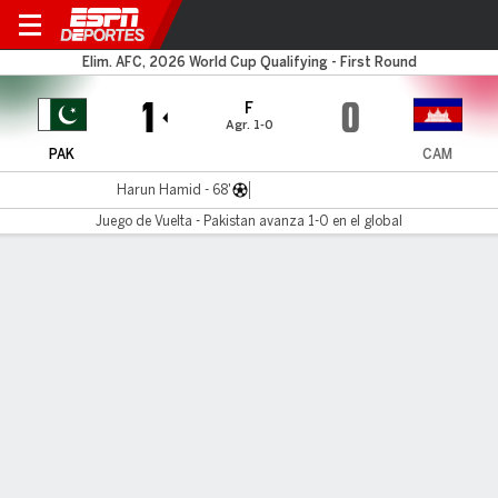
Pakistan v Camboya
Elim. AFC, 2026 World Cup Qualifying - First Round
1
0
F
Agr. 1-0
PAK
CAM
Harun Hamid - 68'
Juego de Vuelta - Pakistan avanza 1-0 en el global
Resumen
LÍNEA DE TIEMPO DE JUEGO
PAK