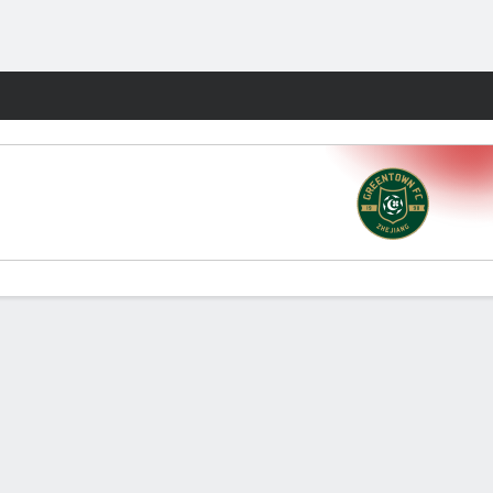
Watch
Juegos