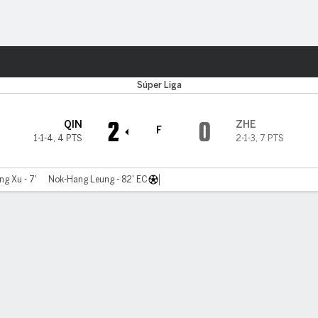
o
Más Deportes
Súper Liga
2
0
QIN
ZHE
F
1-1-4
,
4 PTS
2-1-3
,
7 PTS
g Xu - 7'
Nok-Hang Leung - 82' EC