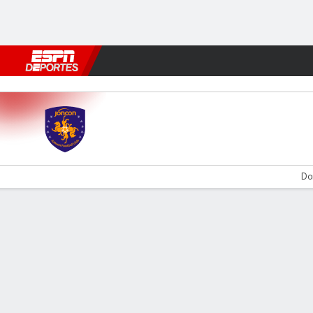
Fútbol
MLB
F. Americano
Básquetbol
WNBA
F1
Boxe
Qingdao Hainiu v Zhejiang
Don
Resumen
Comentario