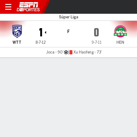
Wuhan TT v Henan
Súper Liga
1
0
F
WTT
8-7-12
9-7-11
HEN
Joca - 90'
Xu Haofeng - 73'
Resumen
Comentario
LÍNEA DE TIEMPO DE JUEGO
WTT