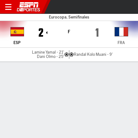
España v Francia
Eurocopa, Semifinales
2
1
F
ESP
FRA
Lamine Yamal - 21'
Randal Kolo Muani - 9'
Dani Olmo - 25'
Resumen
Comentario
LÍNEA DE TIEMPO DE JUEGO
ESP