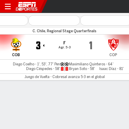
Cobresal v Copiapó
C. Chile, Regional Stage Quarterfinals
3
1
F
Agr. 5-3
COB
COP
Diego Coelho - 1', 53', 77' Pen
Maximiliano Quinteros - 64'
Diego Céspedes - 58'
Bryan Soto - 58'
Isaac Díaz - 81'
Juego de Vuelta - Cobresal avanza 5-3 en el global
Resumen
Comentario
LÍNEA DE TIEMPO DE JUEGO