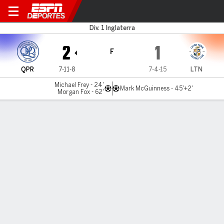
QPR v Luton
Div. 1 Inglaterra
2
1
F
QPR
7-11-8
7-4-15
LTN
Michael Frey - 24'
Mark McGuinness - 45'+2'
Morgan Fox - 62'
Resumen
Comentario
LÍNEA DE TIEMPO DE JUEGO
QPR