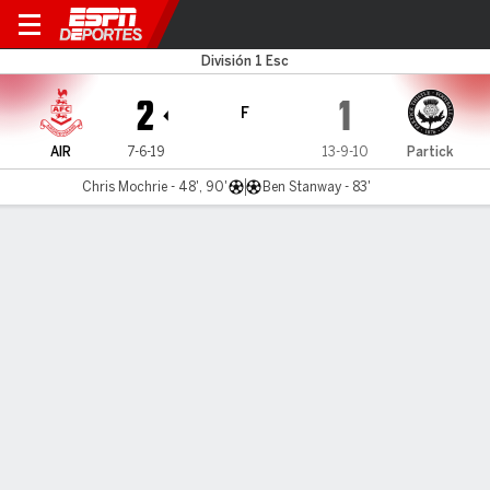
Airdrieonians v Partick
División 1 Esc
2
1
F
AIR
7-6-19
13-9-10
Partick
Chris Mochrie - 48', 90'
Ben Stanway - 83'
Resumen
Comentario
LÍNEA DE TIEMPO DE JUEGO
AIR