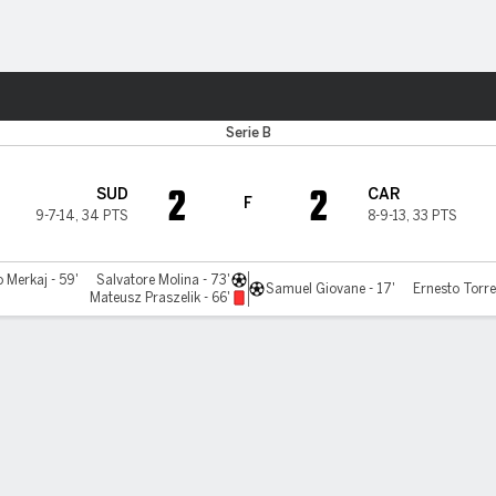
o
Más Deportes
Serie B
2
2
SUD
CAR
F
9-7-14
,
34 PTS
8-9-13
,
33 PTS
o Merkaj - 59'
Salvatore Molina - 73'
Samuel Giovane - 17'
Ernesto Torre
Mateusz Praszelik - 66'