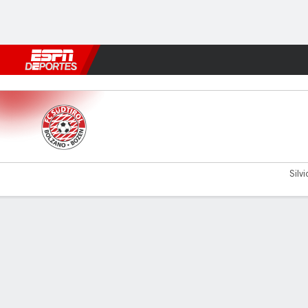
Fútbol
MLB
F. Americano
Básquetbol
WNBA
F1
Boxe
Sudtirol v Carrarese
Silvi
Resumen
Comentario