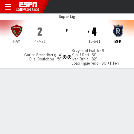
Hatayspor v Istanbul BB
Super Lig
2
4
F
HAY
4-7-21
15-6-11
IBFK
Krzysztof Piatek - 9'
Carlos Strandberg - 4'
Yusuf Sari - 30'
Bilal Boutobba - 56'
Ivan Brnic - 82'
João Figueiredo - 90'+1' Pen
Resumen
Comentario
LÍNEA DE TIEMPO DE JUEGO
HAY