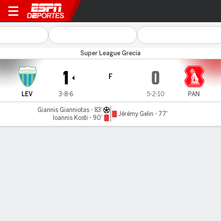
Levadiakos v Panserraikos
Super League Grecia
1
0
F
LEV
3-8-6
5-2-10
PAN
Giannis Gianniotas - 83'
Jérémy Gelin - 77'
Ioannis Kosti - 90'
Resumen
Comentario
LÍNEA DE TIEMPO DE JUEGO
LEV