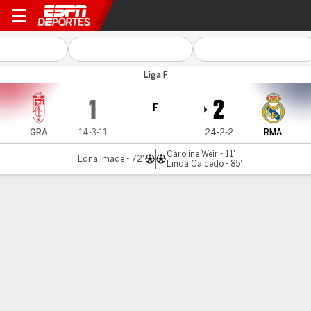
Granada v Real Madrid
Liga F
1
2
F
GRA
14-3-11
24-2-2
RMA
Caroline Weir - 11'
Edna Imade - 72'
Linda Caicedo - 85'
Resumen
Comentario
LÍNEA DE TIEMPO DE JUEGO
GRA