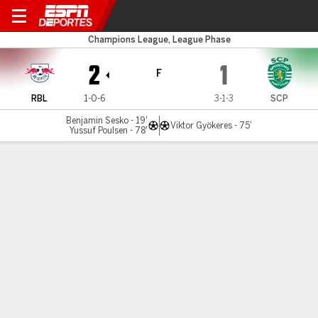
RB Leipzig v Sporting
Champions League, League Phase
2
1
F
RBL
1-0-6
3-1-3
SCP
Benjamin Sesko - 19'
Viktor Gyökeres - 75'
Yussuf Poulsen - 78'
Resumen
Comentario
Videos
LÍNEA DE TIEMPO DE JUEGO
RBL