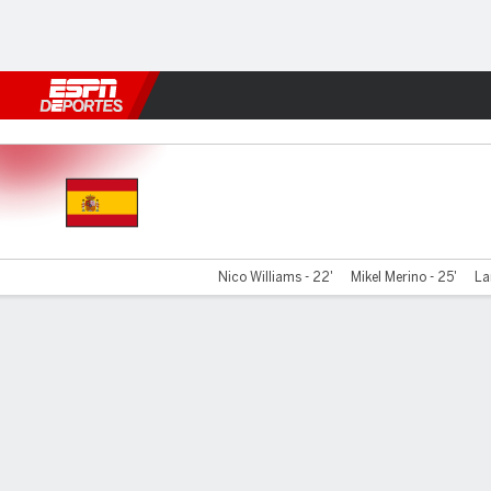
Fútbol
MLB
F. Americano
Básquetbol
WNBA
F1
Boxe
España v Francia
Nico Williams - 22'
Mikel Merino - 25'
La
Resumen
Comentario