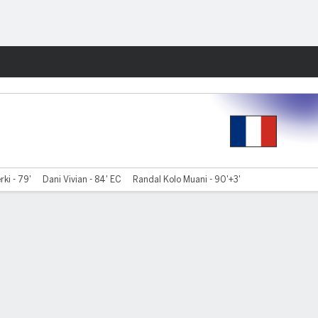
Watch
Juegos
ki - 79'
Dani Vivian - 84' EC
Randal Kolo Muani - 90'+3'