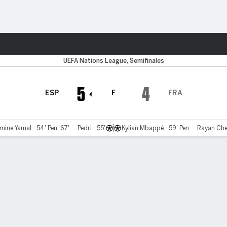
o
Más Deportes
UEFA Nations League, Semifinales
5
4
ESP
F
FRA
mine Yamal - 54' Pen, 67'
Pedri - 55'
Kylian Mbappé - 59' Pen
Rayan Cher