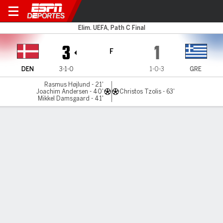
Dinamarca v Grecia
Elim. UEFA, Path C Final
3
1
F
DEN
3-1-0
1-0-3
GRE
Rasmus Højlund - 21'
Joachim Andersen - 40'
Christos Tzolis - 63'
Mikkel Damsgaard - 41'
Resumen
Comentario
Videos
LÍNEA DE TIEMPO DE JUEGO
DEN