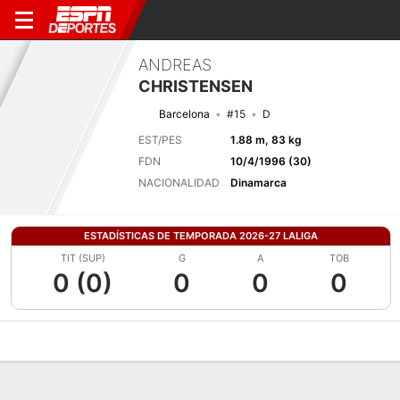
ANDREAS
CHRISTENSEN
Barcelona
#15
D
EST/PES
1.88 m, 83 kg
FDN
10/4/1996 (30)
NACIONALIDAD
Dinamarca
ESTADÍSTICAS DE TEMPORADA 2026-27 LALIGA
TIT (SUP)
G
A
TOB
0 (0)
0
0
0
Perfil de Jugador
Bio
Noticias
Partidos
Estadísticas