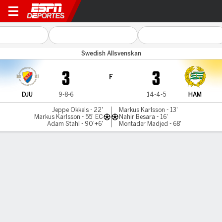
Djurgården v Hammarby
Swedish Allsvenskan
3
3
F
DJU
9-8-6
14-4-5
HAM
Jeppe Okkels - 22'
Markus Karlsson - 13'
Markus Karlsson - 55' EC
Nahir Besara - 16'
Adam Stahl - 90'+6'
Montader Madjed - 68'
Resumen
Comentario
LÍNEA DE TIEMPO DE JUEGO