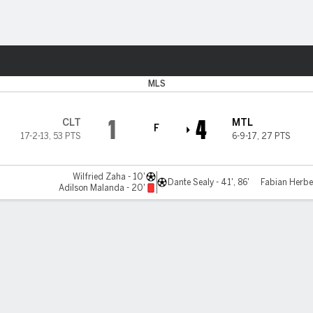
o
Más Deportes
MLS
1
4
CLT
MTL
F
17-2-13
,
53 PTS
6-9-17
,
27 PTS
Wilfried Zaha - 10'
Dante Sealy - 41', 86'
Fabian Herber
Adilson Malanda - 20'