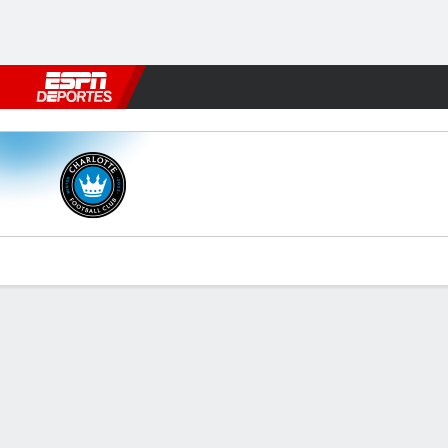
Fútbol
MLB
F. Americano
Básquetbol
WNBA
F1
Boxe
Charlotte v CF Montréal
Resumen
Comentario