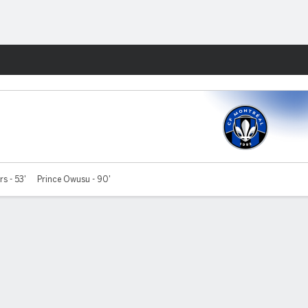
Watch
Juegos
s - 53'
Prince Owusu - 90'