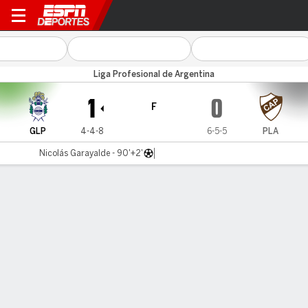
Gimnasia LP v Platense
Liga Profesional de Argentina
1
0
F
GLP
4-4-8
6-5-5
PLA
Nicolás Garayalde - 90'+2'
Resumen
Comentario
Videos
LÍNEA DE TIEMPO DE JUEGO
GLP