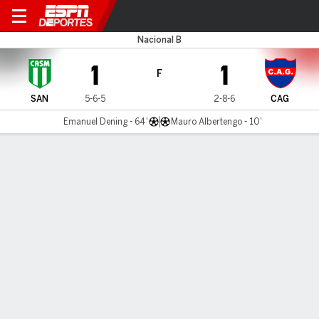
San Miguel v Güemes
Nacional B
1
1
F
SAN
5-6-5
2-8-6
CAG
Emanuel Dening - 64'
Mauro Albertengo - 10'
Resumen
LÍNEA DE TIEMPO DE JUEGO
SAN