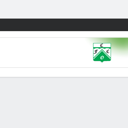
Watch
Juegos