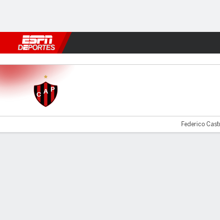
Fútbol
MLB
F. Americano
Básquetbol
WNBA
F1
Boxe
Patronato v Ferro
Federico Castr
Resumen