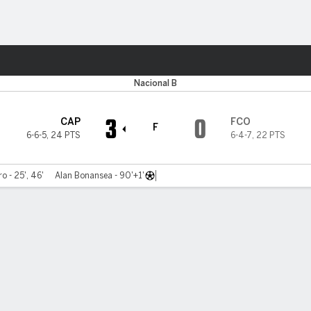
o
Más Deportes
Nacional B
3
0
CAP
FCO
F
6-6-5
,
24 PTS
6-4-7
,
22 PTS
o - 25', 46'
Alan Bonansea - 90'+1'