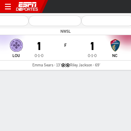
Louisville v North Carolina
NWSL
1
1
F
LOU
0-1-0
0-1-0
NC
Emma Sears - 13'
Riley Jackson - 69'
Resumen
Comentario
LÍNEA DE TIEMPO DE JUEGO
LOU