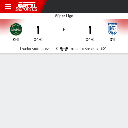
Zhejiang v Yingbo
Súper Liga
1
1
F
ZHE
0-1-0
0-1-0
DYI
Franko Andrijasevic - 10'
Fernando Karanga - 58'
Resumen
Comentario
LÍNEA DE TIEMPO DE JUEGO
ZHE