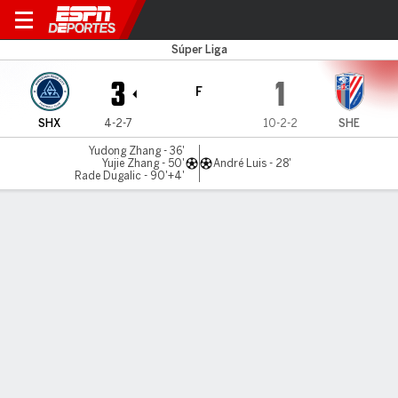
Shenzhen v Shanghai Sh.
Súper Liga
3
1
F
SHX
4-2-7
10-2-2
SHE
Yudong Zhang - 36'
Yujie Zhang - 50'
André Luis - 28'
Rade Dugalic - 90'+4'
Resumen
Comentario
LÍNEA DE TIEMPO DE JUEGO
SHX