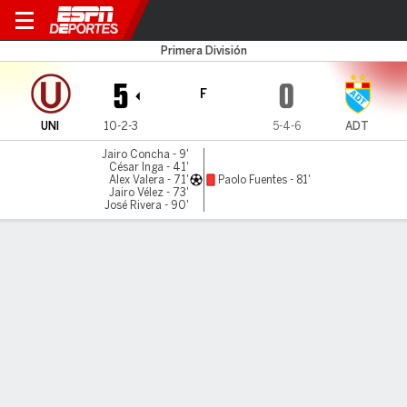
Universitario v ADT
Primera División
5
0
F
UNI
10-2-3
5-4-6
ADT
Jairo Concha - 9'
César Inga - 41'
Alex Valera - 71'
Paolo Fuentes - 81'
Jairo Vélez - 73'
José Rivera - 90'
Resumen
Comentario
LÍNEA DE TIEMPO DE JUEGO
UNI