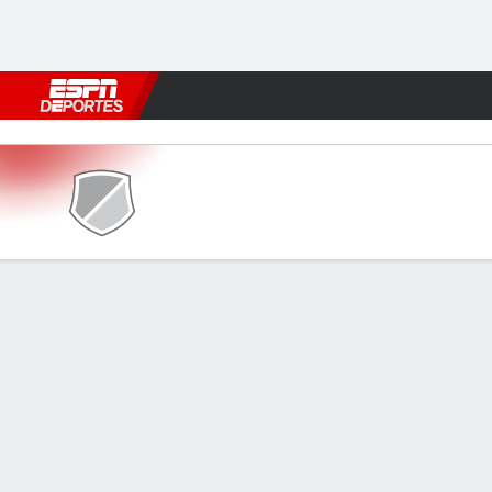
Fútbol
MLB
F. Americano
Básquetbol
WNBA
F1
Boxe
Raina v Hadera
Resumen
INFORMACIÓN DEL PARTIDO