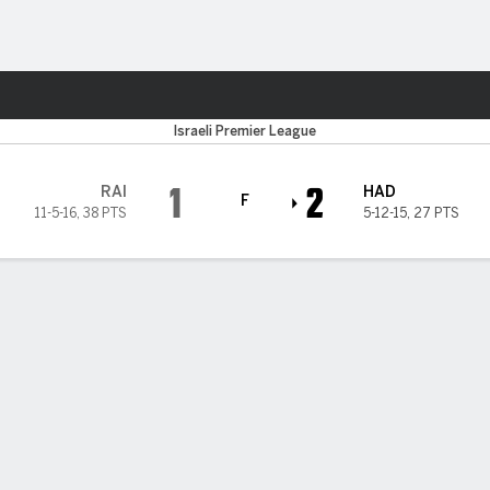
o
Más Deportes
Israeli Premier League
1
2
RAI
HAD
F
11-5-16
,
38 PTS
5-12-15
,
27 PTS