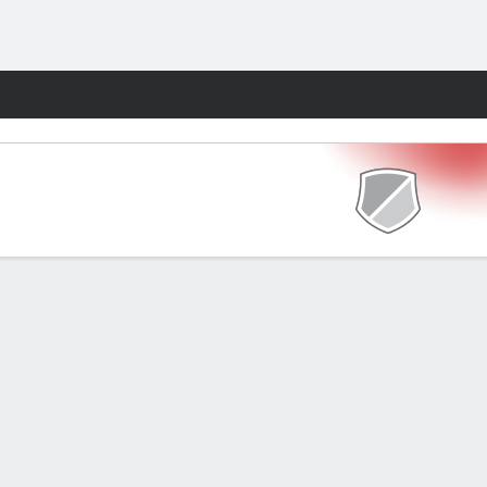
Watch
Juegos