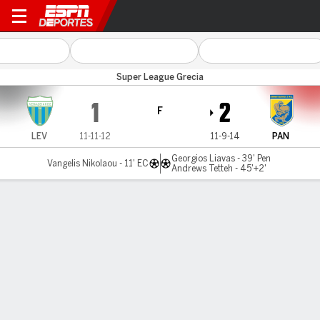
Levadiakos v Panetolikos
Super League Grecia
1
2
F
LEV
11-11-12
11-9-14
PAN
Georgios Liavas - 39' Pen
Vangelis Nikolaou - 11' EC
Andrews Tetteh - 45'+2'
Resumen
LÍNEA DE TIEMPO DE JUEGO
LEV