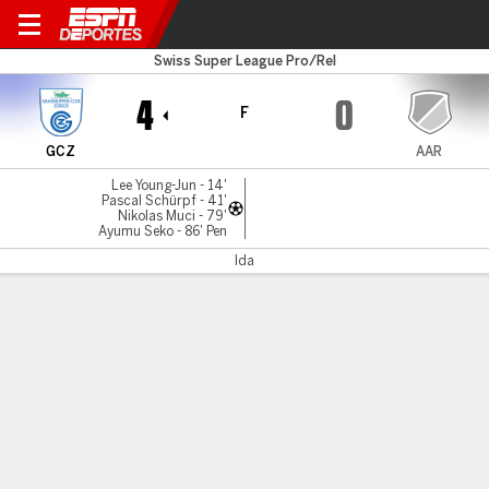
Grasshoppers v FC Aarau
Swiss Super League Pro/Rel
4
0
F
GCZ
AAR
Lee Young-Jun - 14'
Pascal Schürpf - 41'
Nikolas Muci - 79'
Ayumu Seko - 86' Pen
Ida
Resumen
Comentario
LÍNEA DE TIEMPO DE JUEGO
GCZ