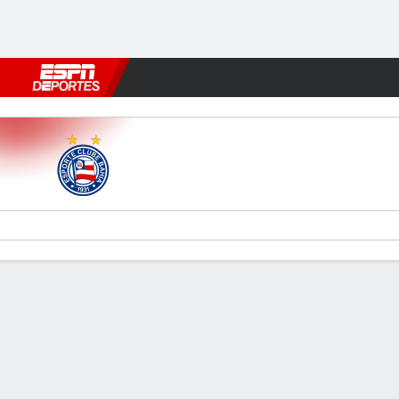
Fútbol
MLB
F. Americano
Básquetbol
WNBA
F1
Boxe
Bahia v América Cali
Resumen
Comentario
Videos