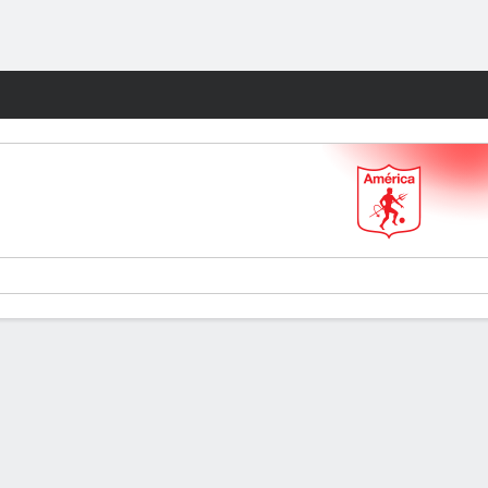
Watch
Juegos