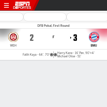
Wiesbaden v Bayern
DFB Pokal, First Round
2
3
F
WEH
BMU
Harry Kane - 16' Pen, 90'+4'
Fatih Kaya - 64', 70'
Michael Olise - 51'
Resumen
Comentario
Videos
LO MÁS DESTACADO
Todos los aspectos destacados