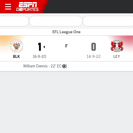
Blackpool v Leyton Orient
EFL League One
1
0
F
BLK
16-9-20
14-9-22
LEY
William Dennis - 22' EC
Resumen
Comentario
LÍNEA DE TIEMPO DE JUEGO
BLK