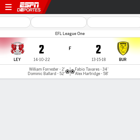
Leyton Orient v Burton
EFL League One
2
2
F
LEY
14-10-22
13-15-18
BUR
William Forrester - 2'
Fabio Tavares - 34'
Dominic Ballard - 52'
Alex Hartridge - 58'
Resumen
Comentario
LÍNEA DE TIEMPO DE JUEGO
LEY