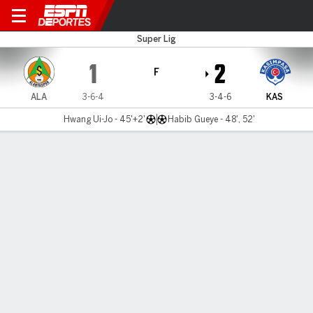
Alanyaspor v Kasimpasa
Super Lig
1
2
F
ALA
3-6-4
3-4-6
KAS
Hwang Ui-Jo - 45'+2'
Habib Gueye - 48', 52'
Resumen
Comentario
LÍNEA DE TIEMPO DE JUEGO
ALA