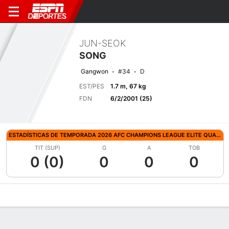
JUN-SEOK
SONG
Gangwon
#34
D
EST/PES
1.7 m, 67 kg
FDN
6/2/2001 (25)
ESTADÍSTICAS DE TEMPORADA 2026 AFC CHAMPIONS LEAGUE ELITE QUALIFYING
TIT (SUP)
G
A
TOB
0 (0)
0
0
0
Perfil de Jugador
Bio
Noticias
Partidos
Estadísticas