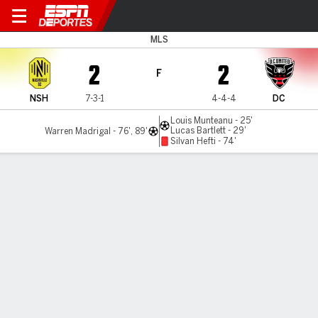
Nashville v D.C. United
MLS
2
2
F
NSH
7-3-1
4-4-4
DC
Louis Munteanu - 25'
Lucas Bartlett - 29'
Warren Madrigal - 76', 89'
Silvan Hefti - 74'
Resumen
Comentario
Videos
LO MÁS DESTACADO
Todos los aspectos destacados